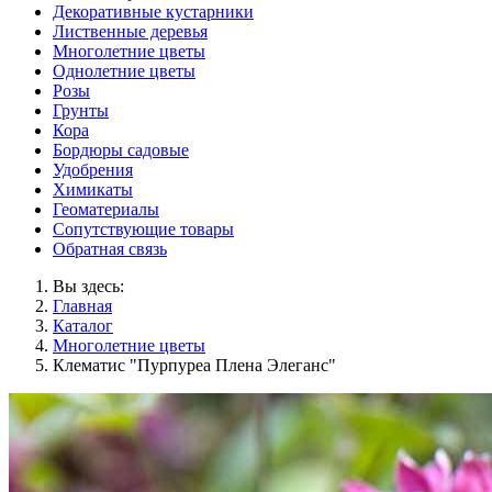
Декоративные кустарники
Лиственные деревья
Многолетние цветы
Однолетние цветы
Розы
Грунты
Кора
Бордюры садовые
Удобрения
Химикаты
Геоматериалы
Сопутствующие товары
Обратная связь
Вы здесь:
Главная
Каталог
Многолетние цветы
Клематис "Пурпуреа Плена Элеганс"